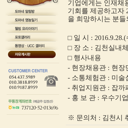
기업에게는 인재채
테
이
기회를 제공
하고자
블
을 희망하시는 분들
게
시
글
을
□
일 시
: 2016.9.28.(
보
기
□
장 소
:
김천실내
위
한
□
행사내용
테
이
블
-
현장채용관
:
현장
입
니
-
소통체험관
:
미술
다.
-
취업지원관
:
잡까
-
홍 보 관
:
우수기업
※
문의처
:
김천시