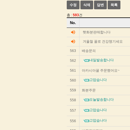
수정
삭제
답변
목록
총 :
593
건
게
No.
시
글
volume_up
햇화분판매합니다
리
volume_up
겨울철 꿀로 건강챙기세요
스
트
563
배송문의
순
번
내일발송합니다
562
제
목
561
아카시아꿀 주문했어요~
작
성
고맙습니다
560
자
작
559
화분주문
성
일
오늘발송합니다
558
조
회
고맙습나다
557
수
를
리
고맙습나다
556
스
트