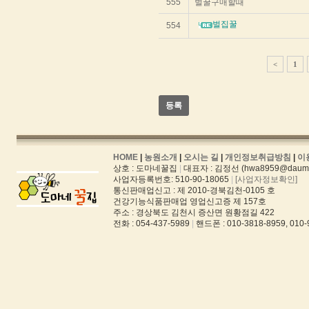
555
벌꿀구매할때
화
한
벌집꿀
554
테
이
블
입
<
1
니
다.
등록
HOME
|
농원소개
|
오시는 길
|
개인정보취급방침
|
이
상호 : 도마네꿀집
|
대표자 : 김정선 (hwa8959@daum.
사업자등록번호: 510-90-18065
|
[사업자정보확인]
통신판매업신고 : 제 2010-경북김천-0105 호
건강기능식품판매업 영업신고증 제 157호
주소 : 경상북도 김천시 증산면 원황점길 422
전화 : 054-437-5989
|
핸드폰 : 010-3818-8959, 010-