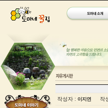
게
시
글
작성자 :
작성
이지연
보
기