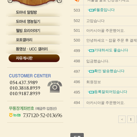
volume_up
겨울철 꿀로 건강챙기세요
스
트
6월중입니다
503
순
번
502
고맙습니다
제
목
501
아카시아꿀 주문했어요.
작
성
500
안녕하세요 ~ 잡꿀 주문 후 결
자
작
기대하셔도 좋습니다
499
성
일
498
입금했습니다.
조
회
확인 발송했습니다
497
수
를
496
회원정보
리
스
등록잘되어있습니다
495
트
화
한
494
아카시아꿀 주문했어요.
테
이
블
<
1
입
니
다.