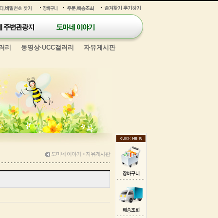
러리
동영상·UCC갤러리
자유게시판
도마네 이야기 > 자유게시판