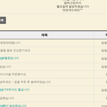
일하고있어서
월요일에 발송하겠습니다
맛있게드세요^^
목록
제목
햇화분판매합니다
일벌
울철 꿀로 건강챙기세요
일벌
6월중입니다
일벌
맙습니다
일벌
카시아꿀 주문했어요.
녕하세요 ~ 잡꿀 주문 후 결제하였습니다.
기대하셔도 좋습니다
일벌
금했습니다.
확인 발송했습니다
일벌