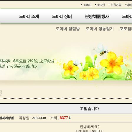
도마네 알림방
도마네 영농일기
포토갤
고맙습니다
작성일 :
조회 :
8377
회
벌과여왕벌
2016-03-10
안녕하세요?
저희들이남해에서