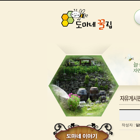
게
시
글
작성자 :
일
보
기