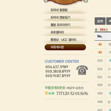
테
이
블
게
답변
시
글
을
총 :
593
건
보
게
No.
기
시
위
글
volume_up
한
리
테
volume_up
겨
이
스
블
트
503
입
순
니
번
다.
502
고
제
목
501
아
작
성
500
안
자
작
499
성
일
498
입
조
회
497