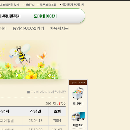
러리
동영상·UCC갤러리
자유게시판
도마네 이야기 > 자유게시판
페이지 :
7
/60
작성자
작성일
조회
과여왕벌
23.04.18
7554