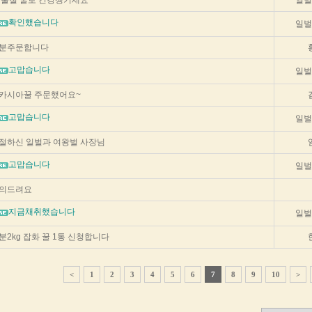
울철 꿀로 건강챙기세요
일벌
확인했습니다
일벌
분주문합니다
고맙습니다
일벌
카시아꿀 주문했어요~
고맙습니다
일벌
절하신 일벌과 여왕벌 사장님
고맙습니다
일벌
의드려요
지금채취했습니다
일벌
분2kg 잡화 꿀 1통 신청합니다
<
1
2
3
4
5
6
7
8
9
10
>