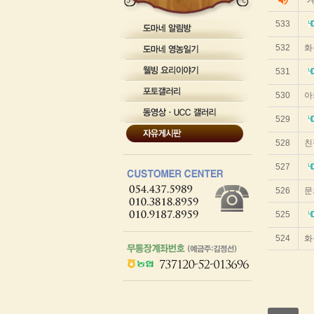
volume_up
겨
스
트
533
순
번
532
화
제
목
531
작
성
530
아
자
작
529
성
일
528
친
조
회
527
수
를
리
526
문
스
트
525
화
한
524
화
테
이
블
입
니
다.