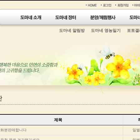
도마네 알림방
도마네 영농일기
포토갤
제목
햇화분판매합니다
일벌