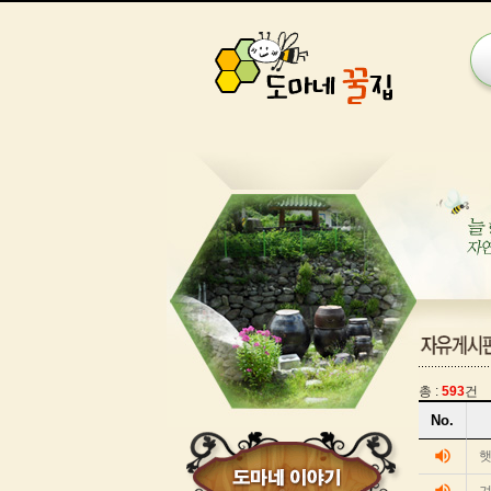
총 :
593
건
게
No.
시
글
volume_up
리