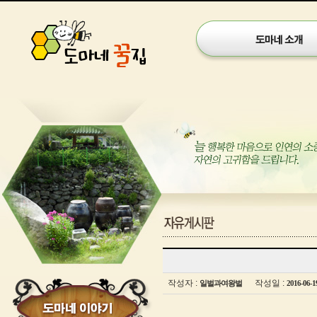
게
시
글
작성자 :
작성일 :
일벌과여왕벌
2016-06-1
보
기