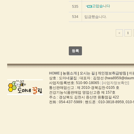
스
고맙습니다
535
트
화
한
534
입금했습니다.
테
이
블
<
1
입
니
다.
등록
HOME
|
농원소개
|
오시는 길
|
개인정보취급방침
|
이
상호 : 도마네꿀집
|
대표자 : 김정선 (hwa8959@daum.
사업자등록번호: 510-90-18065
|
[사업자정보확인]
통신판매업신고 : 제 2010-경북김천-0105 호
건강기능식품판매업 영업신고증 제 157호
주소 : 경상북도 김천시 증산면 원황점길 422
전화 : 054-437-5989
|
핸드폰 : 010-3818-8959, 010-