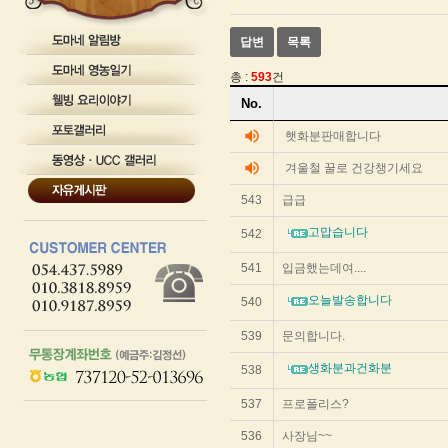
테
이
답변
목록
블
게
총 :
593
건
시
게
글
No.
시
을
보
글
volume_up
햇화분판매합니다
기
리
위
volume_up
겨울철 꿀로 건강챙기세요
스
한
트
테
543
급급
이
순
블
번
고맙습니다
542
입
제
니
목
541
입금했는데여....
다.
작
성
오늘발송합니다
540
자
작
539
문의합니다.
성
일
생화분과건화분
538
조
회
537
프로폴리스?
수
를
536
사장님~~
리