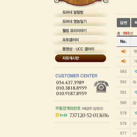
테
이
블
게
답변
시
글
총 :
593
건
을
게
보
No.
시
기
위
글
volume_up
한
리
테
volume_up
겨
스
이
트
블
583
입
순
니
번
582
화
다.
제
목
581
작
성
580
밤
자
작
579
성
일
578
안
조
회
577
사
수