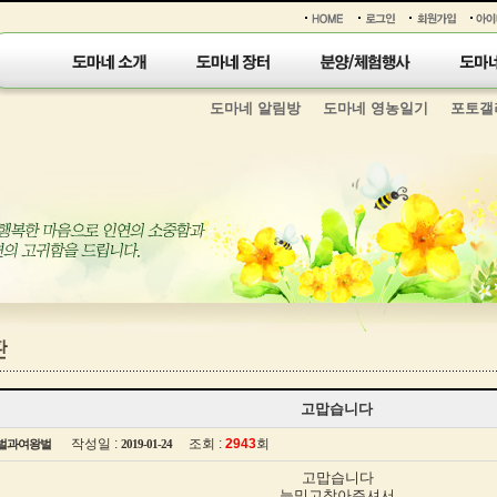
도마네 알림방
도마네 영농일기
포토갤
고맙습니다
작성일 :
조회 :
2943
회
벌과여왕벌
2019-01-24
고맙습니다
늘믿고찾아주셔서