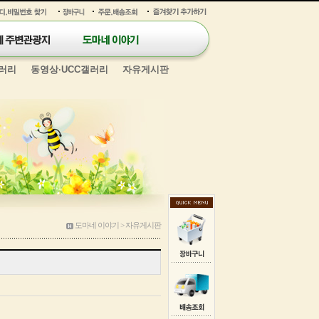
러리
동영상·UCC갤러리
자유게시판
도마네 이야기 > 자유게시판