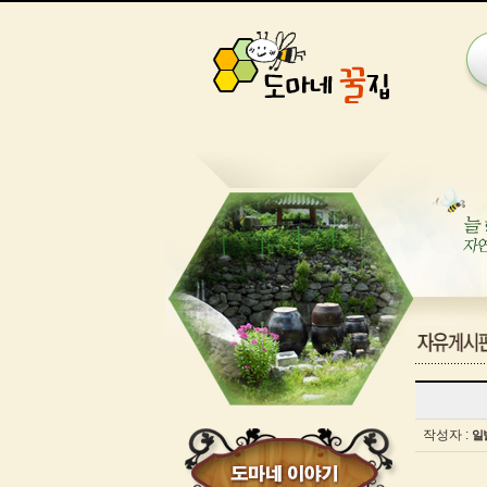
게
시
글
작성자 :
일
보
기