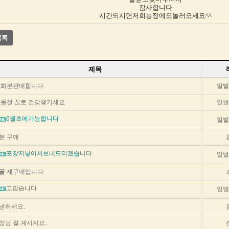
감사합니다
시간되시면저희농장에도놀러오세요^^
목록
제목
햇화분판매합니다
일벌
울철 꿀로 건강챙기세요
일벌
6월초에가능합니다
일벌
분 구매
포장지넣어서보내드리겠습니다
일벌
꿀 재구매입니다
고맙습니다
일벌
녕하세요.
장님 잘 계시지요.