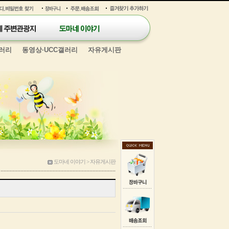
러리
동영상·UCC갤러리
자유게시판
도마네 이야기 > 자유게시판