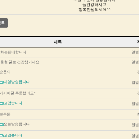
늘건강하시고
행복한날되세요^^
목록
제목
햇화분판매합니다
일벌
울철 꿀로 건강챙기세요
일벌
송문의
내일발송합니다
일벌
카시아꿀 주문했어요~
고맙습니다
일벌
분주문
오늘발송합니다
일벌
고맙습나다
일벌