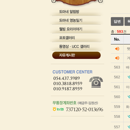
테
이
블
게
답변
시
글
총 :
593
건
을
게
보
No.
시
기
위
글
volume_up
한
리
테
volume_up
겨
스
이
트
블
563
배
입
순
니
번
562
다.
제
목
561
아
작
성
560
자
작
559
화
성
일
558
조
회
557
수