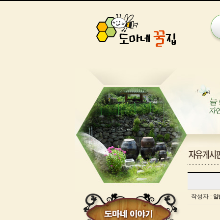
게
시
글
작성자 :
일
보
기