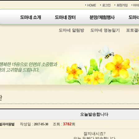
도마네 알림방
도마네 영농일기
포토갤
오늘발송합니다
작성일 :
조회 :
3782
회
벌과여왕벌
2017-05-30
잘지내시죠?
오늘 두분다 발송합니다