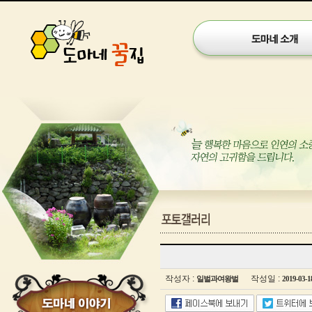
갤
러
리
작성자 :
작성일 :
일벌과여왕벌
2019-03-1
게
시