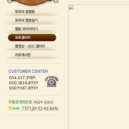
글
보
기
테
이
블
갤
러
리
게
시
글
을
보
기
위
한
테
이
블
입
니
다.